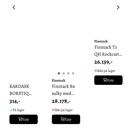
Finntack
Finntack T3
QH Rockcart,
26.159,-
uten hjul
Ikke på lager
Kjøp
Finntack
KARDASK
Finntack R6
BORSTIQ
sulky med
314,-
28.178,-
HESTEHÅR
ståldrag
,-
komplett med
På lager
Ikke på lager
hjul
Kjøp
Kjøp