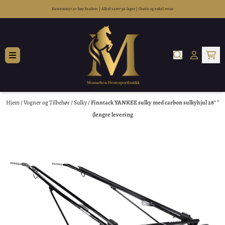
Hopp til innhold
Hesteutstyr av høy kvalitet
|
Alltid varer på lager
|
Gratis og enkel retur
Hjem
/
Vogner og Tilbehør
/
Sulky
/
Finntack YANKEE sulky med carbon sulkyhjul 28" *
(lengre levering