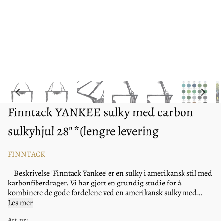
Finntack YANKEE sulky med carbon
sulkyhjul 28" *(lengre levering
FINNTACK
Beskrivelse 'Finntack Yankee' er en sulky i amerikansk stil med
karbonfiberdrager. Vi har gjort en grundig studie for å
kombinere de gode fordelene ved en amerikansk sulky med
karbonfiberdrager. Utviklingen er gjort i samarbeid med Timo
Les mer
Nurmos, Antti Ojanperä og Santtu Raitala. Hjelpestenger er på
Art.nr: