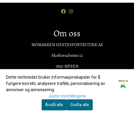
Om oss
MOMARKEN HESTESPORTBUTIKK AS
Skofterudveien 12
1850 MYSEN
Org. nr. 931348310
Dette nettstedet bruker informasjonskapsler for å
Drevet av
fungere korrekt, analysere trafikk, personalisering av
Tlf:
+4797767330
annonser og annonsering.
Juster innstillingene
kundeservice@momarken-hestesportbutikk.no
Avslå alle
Godta alle
Meny
Frakt og retur