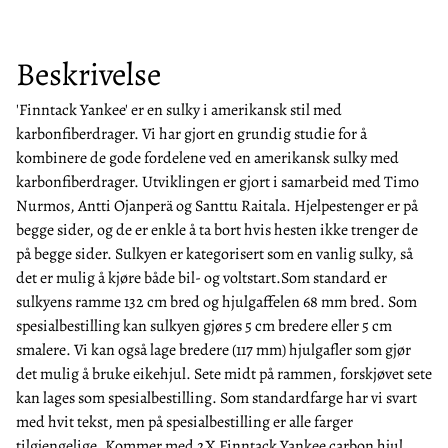
Beskrivelse
'Finntack Yankee' er en sulky i amerikansk stil med
karbonfiberdrager. Vi har gjort en grundig studie for å
kombinere de gode fordelene ved en amerikansk sulky med
karbonfiberdrager. Utviklingen er gjort i samarbeid med Timo
Nurmos, Antti Ojanperä og Santtu Raitala. Hjelpestenger er på
begge sider, og de er enkle å ta bort hvis hesten ikke trenger de
på begge sider. Sulkyen er kategorisert som en vanlig sulky, så
det er mulig å kjøre både bil- og voltstart.Som standard er
sulkyens ramme 132 cm bred og hjulgaffelen 68 mm bred. Som
spesialbestilling kan sulkyen gjøres 5 cm bredere eller 5 cm
smalere. Vi kan også lage bredere (117 mm) hjulgafler som gjør
det mulig å bruke eikehjul. Sete midt på rammen, forskjøvet sete
kan lages som spesialbestilling. Som standardfarge har vi svart
med hvit tekst, men på spesialbestilling er alle farger
tilgjengelige. Kommer med 2X Finntack Yankee carbon hjul