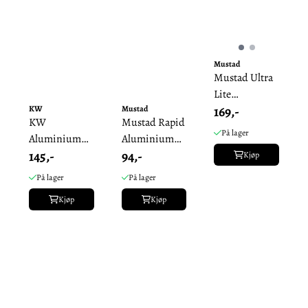
Mustad
Mustad Ultra
Lite
169,-
KW
Mustad
Aluminium -
KW
Mustad Rapid
Fram
På lager
Aluminium
Aluminium
145,-
94,-
Halvrund -
m/ Sidekapper
Kjøp
Fram
- Bak
På lager
På lager
Kjøp
Kjøp