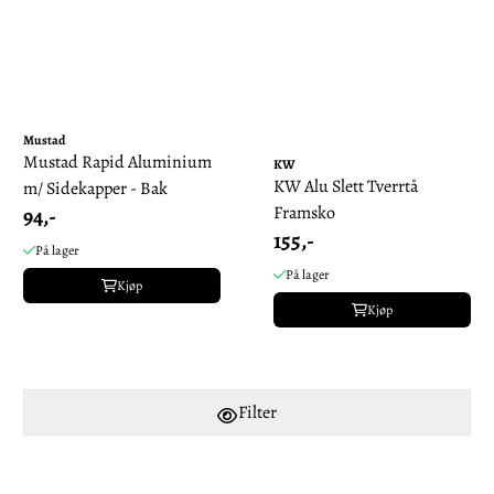
Mustad
Mustad Rapid Aluminium
KW
KW Alu Slett Tverrtå
m/ Sidekapper - Bak
Framsko
94,-
155,-
På lager
På lager
Kjøp
Kjøp
Filter