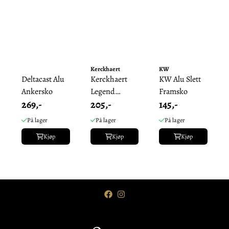
Kerckhaert
KW
Deltacast Alu
Kerckhaert
KW Alu Slett
Ankersko
Legend
Framsko
269,-
205,-
145,-
Aluminium
18x6 - Bak
På lager
På lager
På lager
Kjøp
Kjøp
Kjøp