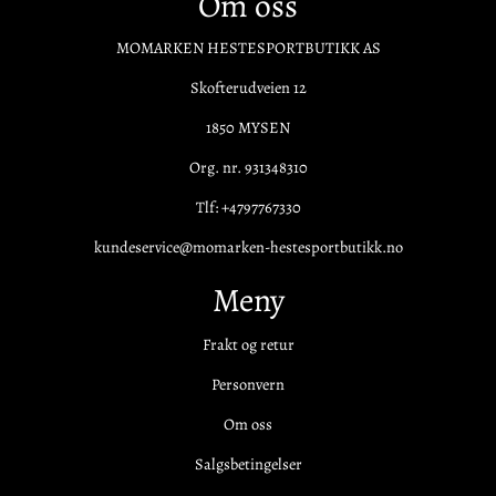
Om oss
MOMARKEN HESTESPORTBUTIKK AS
Skofterudveien 12
1850 MYSEN
Org. nr. 931348310
Tlf:
+4797767330
kundeservice@momarken-hestesportbutikk.no
Meny
Frakt og retur
Personvern
Om oss
Salgsbetingelser