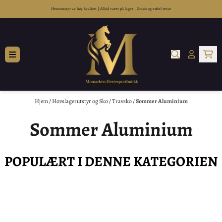
Hopp til innhold
Hesteutstyr av høy kvalitet
|
Alltid varer på lager
|
Gratis og enkel retur
Hjem
/
Hovslagerutstyr og Sko
/
Travsko
/
Sommer Aluminium
Sommer Aluminium
POPULÆRT I DENNE KATEGORIEN