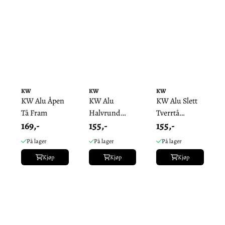
KW
KW
KW
KW Alu Åpen
KW Alu
KW Alu Slett
Tå Fram
Halvrund
Tverrtå
169,-
155,-
155,-
Tverrtå Fram
Framsko
På lager
På lager
På lager
Kjøp
Kjøp
Kjøp