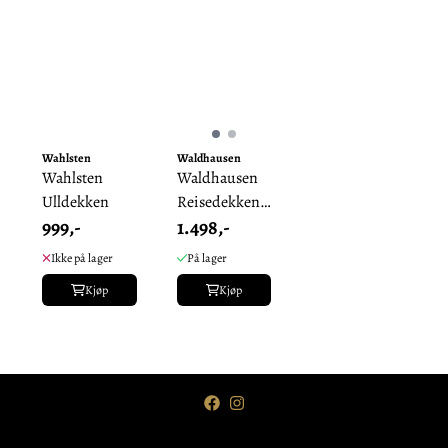
Wahlsten
Waldhausen
Wahlsten
Waldhausen
Ulldekken
Reisedekken
999,-
1.498,-
Showdekken
Ikke på lager
På lager
Kjøp
Kjøp