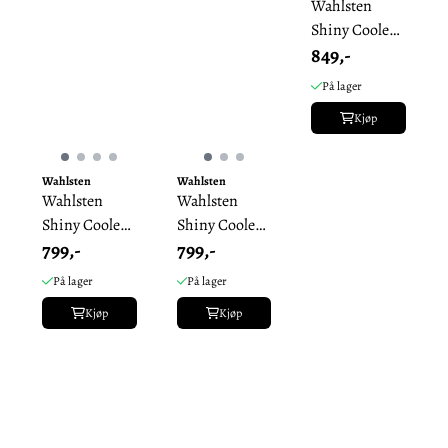
Wahlsten
Shiny Cooler
849,-
Trotter
Dekken
På lager
Kjøp
Wahlsten
Wahlsten
Wahlsten
Wahlsten
Shiny Cooler
Shiny Cooler
799,-
799,-
Fleecedekken
Fleecedekken
- Ponni
På lager
På lager
Kjøp
Kjøp