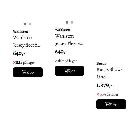
Wahlsten
Wahlsten
Wahlsten
Wahlsten
Jersey Fleece,
Jersey fleece
640,-
ponni
640,-
dekken
Ikke på lager
Ikke på lager
Bucas
Bucas Show-
Kjøp
Kjøp
Line
1.379,-
Competition
Coooler
Ikke på lager
Kjøp