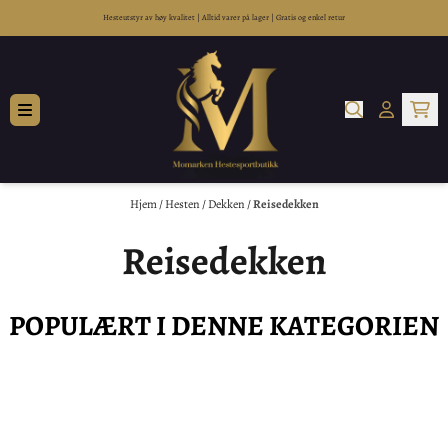
Hopp til innhold
Hesteutstyr av høy kvalitet
|
Alltid varer på lager
|
Gratis og enkel retur
Hjem
/
Hesten
/
Dekken
/
Reisedekken
Reisedekken
POPULÆRT I DENNE KATEGORIEN