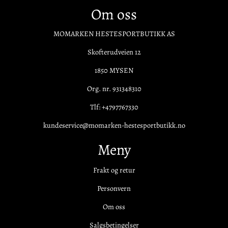
Om oss
MOMARKEN HESTESPORTBUTIKK AS
Skofterudveien 12
1850 MYSEN
Org. nr. 931348310
Tlf:
+4797767330
kundeservice@momarken-hestesportbutikk.no
Meny
Frakt og retur
Personvern
Om oss
Salgsbetingelser