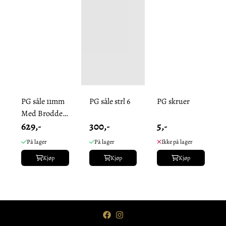
PG såle 11mm
PG såle strl 6
PG skruer
Med Brodder
629,-
300,-
5,-
og skruer.
På lager
På lager
Ikke på lager
Kjøp
Kjøp
Kjøp