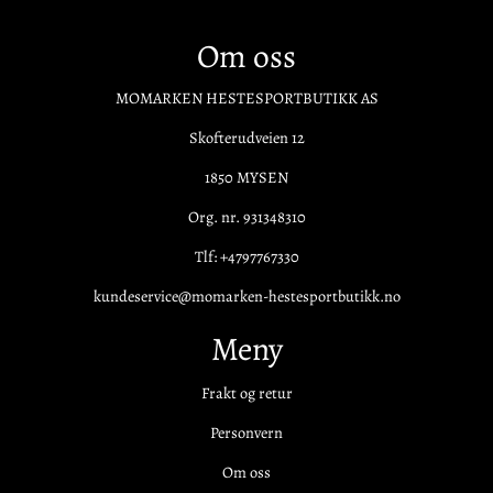
Om oss
MOMARKEN HESTESPORTBUTIKK AS
Skofterudveien 12
1850 MYSEN
Org. nr. 931348310
Tlf:
+4797767330
kundeservice@momarken-hestesportbutikk.no
Meny
Frakt og retur
Personvern
Om oss