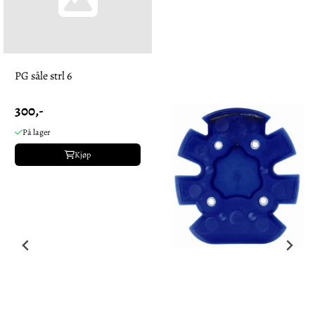
PG såle strl 6
300,-
På lager
Kjøp