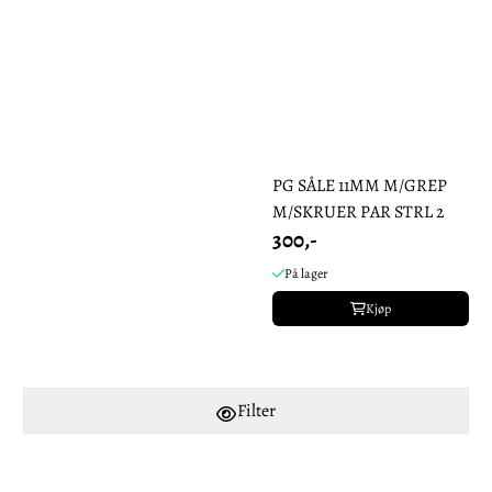
PG SÅLE 11MM M/GREP
M/SKRUER PAR STRL 2
300,-
På lager
Kjøp
Filter