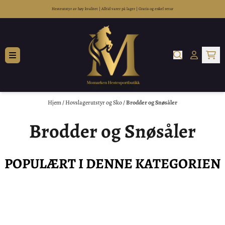
Hopp til innhold
Hesteutstyr av høy kvalitet
|
Alltid varer på lager
|
Gratis og enkel retur
Hjem
/
Hovslagerutstyr og Sko
/
Brodder og Snøsåler
Brodder og Snøsåler
POPULÆRT I DENNE KATEGORIEN