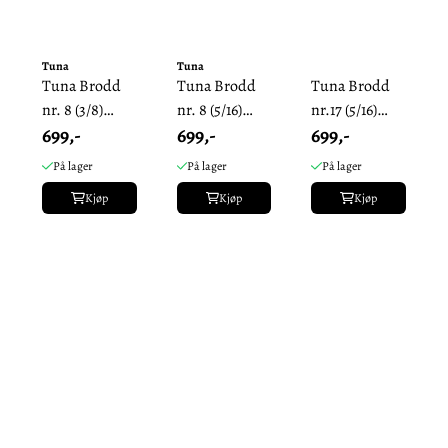
Tuna
Tuna
Tuna Brodd
Tuna Brodd
Tuna Brodd
nr. 8 (3/8)
nr. 8 (5/16)
nr.17 (5/16)
699,-
699,-
699,-
11mm - Pakke
11mm - Pakke
14mm
På lager
På lager
På lager
Kjøp
Kjøp
Kjøp