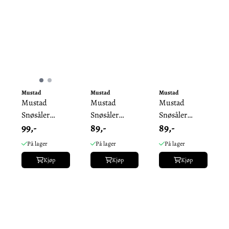
Mustad
Mustad
Mustad
Mustad
Mustad
Mustad
Snøsåler
Snøsåler
Snøsåler
99,-
89,-
89,-
Ridesko
Travhest Bak
Travhest Fram
På lager
På lager
På lager
Kjøp
Kjøp
Kjøp