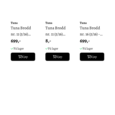
Tuna
Tuna
Tuna
Tuna Brodd
Tuna Brodd
Tuna Brodd
nr. 11 (5/16)
nr. 11 (5/16)
nr. 16 (5/16) -
699,-
8,-
699,-
8mm - Pakke
8mm.
Pakke
Enkeltvis.
På lager
På lager
På lager
Kjøp
Kjøp
Kjøp