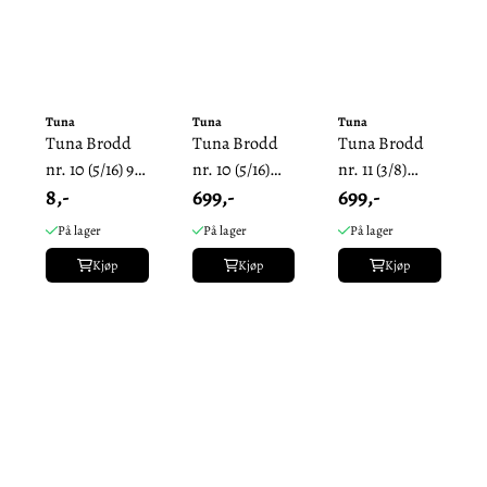
Tuna
Tuna
Tuna
Tuna Brodd
Tuna Brodd
Tuna Brodd
nr. 10 (5/16) 9
nr. 10 (5/16)
nr. 11 (3/8)
8,-
699,-
699,-
mm.
9mm - Pakke
8mm
Enkeltvis.
På lager
På lager
På lager
Kjøp
Kjøp
Kjøp