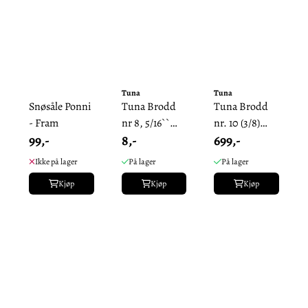
Tuna
Tuna
Snøsåle Ponni
Tuna Brodd
Tuna Brodd
- Fram
nr 8, 5/16``
nr. 10 (3/8)
99,-
8,-
699,-
11mm.
9mm - Pakke
Enkeltvis.
Ikke på lager
På lager
På lager
Kjøp
Kjøp
Kjøp