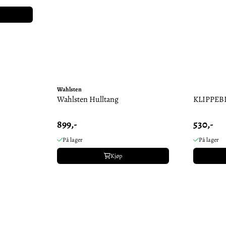
Wahlsten
Wahlsten Hulltang
KLIPPEB
899,-
530,-
På lager
På lager
Kjøp