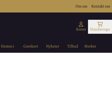
Om oss
Kontakt oss
Konto
Handlevogn
Hesten
Gavekort
Nyheter
Tilbud
Merker