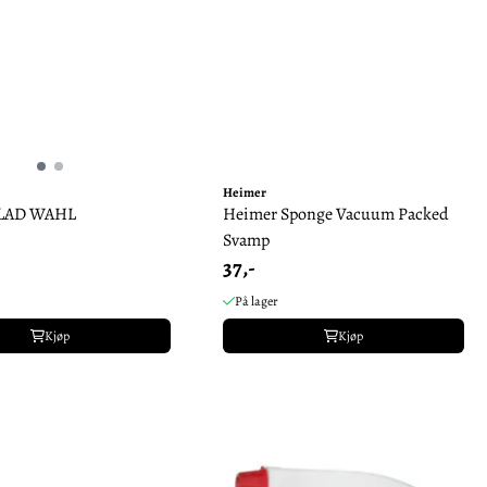
Heimer
LAD WAHL
Heimer Sponge Vacuum Packed
Svamp
37,-
På lager
Kjøp
Kjøp