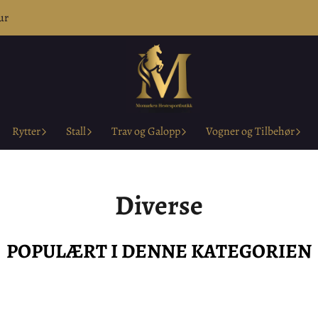
ur
Rytter
Stall
Trav og Galopp
Vogner og Tilbehør
Diverse
POPULÆRT I DENNE KATEGORIEN