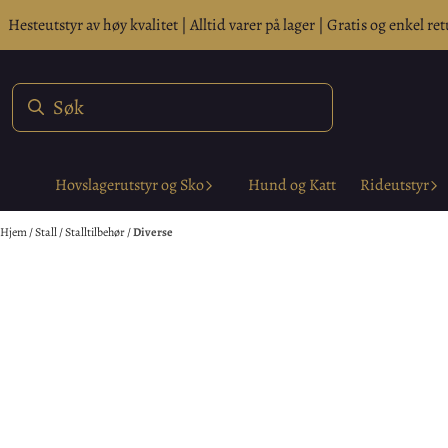
Hopp til innhold
Hesteutstyr av høy kvalitet | Alltid varer på lager | Gratis og enkel ret
Hovslagerutstyr og Sko
Hund og Katt
Rideutstyr
Hjem
/
Stall
/
Stalltilbehør
/
Diverse