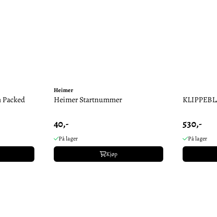
Heimer
 Packed
Heimer Startnummer
KLIPPEB
40,-
530,-
På lager
På lager
Kjøp