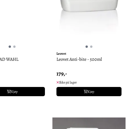
Leovet
LAD WAHL
Leovet Anti-bite - 500ml
179,-
Ikke på lager
Kjøp
Kjøp