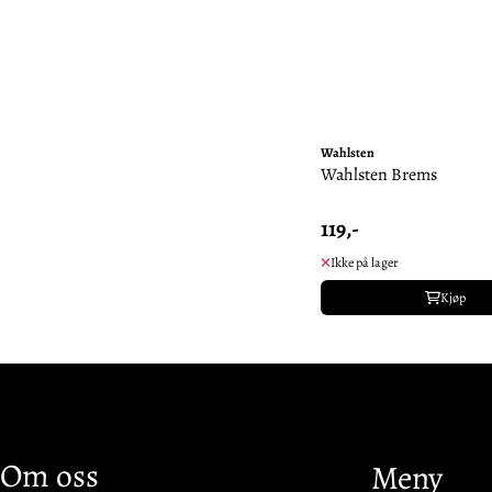
Wahlsten
Wahlsten Brems
119,-
Ikke på lager
Kjøp
Om oss
Meny