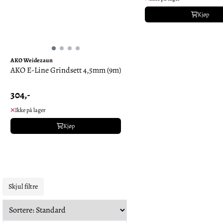
Kjøp
AKO Weidezaun
AKO E-Line Grindsett 4,5mm (9m)
304,-
Ikke på lager
Kjøp
Skjul filtre