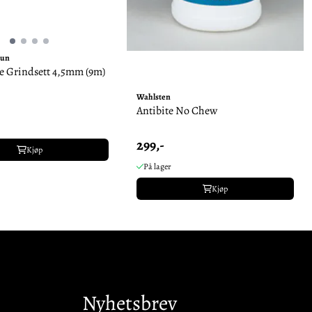
aun
e Grindsett 4,5mm (9m)
Wahlsten
Antibite No Chew
299,-
Kjøp
På lager
Kjøp
Nyhetsbrev