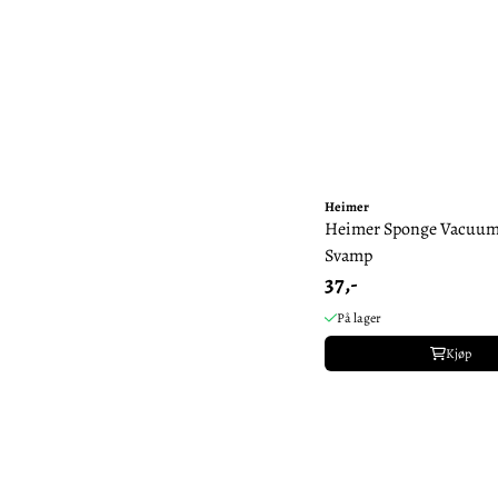
Heimer
Heimer Sponge Vacuum
Svamp
37,-
På lager
Kjøp