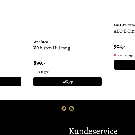
AKO Weidez
AKO E-Lin
Wahlsten
304,-
Wahlsten Hulltang
Ikke på lager
899,-
På lager
Kjøp
Kundeservice