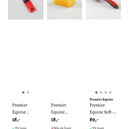
Premier Equine
Premier
Premier
Premier
Equine
Equine
Equine Soft-
18,-
18,-
89,-
Plastikk
Slipesvamp
Touch
Mankam
Manbørste
På lager
Ikke på lager
På lager