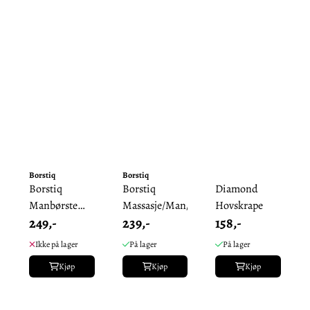
Borstiq
Borstiq
Borstiq
Borstiq
Diamond
Manbørste
Massasje/Man/Halebørste
Hovskrape
249,-
239,-
158,-
Syntetfiber
Midjeformet
Ikke på lager
På lager
På lager
Ekstra ...
Kjøp
Kjøp
Kjøp