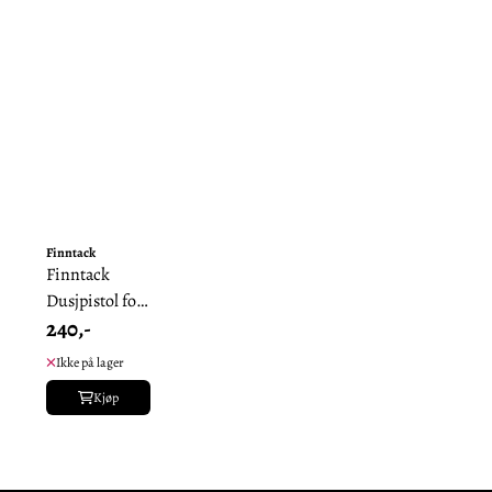
Finntack
Finntack
Dusjpistol for
240,-
Vannslange
Ikke på lager
Kjøp