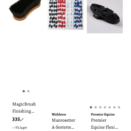
MagicBrush
Finishing
Wahlsten
Premier Equine
335,-
Brush
Manrosetter
Premier
A-Sorterte
Equine Flexi
På lager