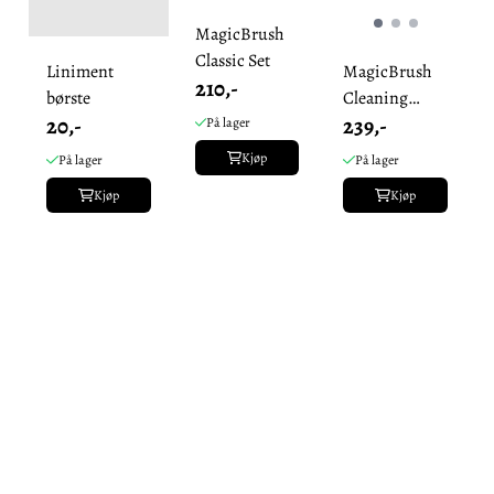
MagicBrush
Classic Set
Liniment
MagicBrush
210,-
børste
Cleaning
20,-
239,-
Brush Coarse
På lager
Wood Arenga
Kjøp
På lager
På lager
Kjøp
Kjøp