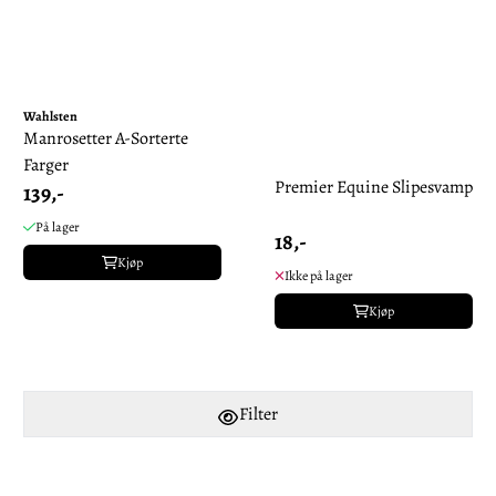
Wahlsten
Manrosetter A-Sorterte
Farger
Premier Equine Slipesvamp
139,-
På lager
18,-
Kjøp
Ikke på lager
Kjøp
Filter