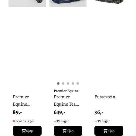
Premier Equine
Premier
Premier
Pussestein
Equine
Equine Team
89,-
649,-
36,-
svetteskrape
Stellebag
Ikke på lager
På lager
På lager
Kjøp
Kjøp
Kjøp