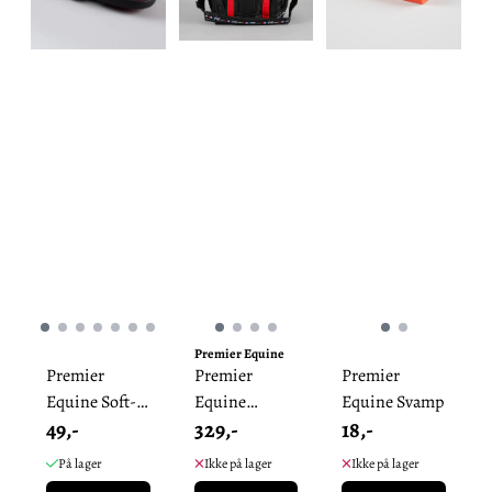
Premier Equine
Premier
Premier
Premier
Equine Soft-
Equine
Equine Svamp
49,-
329,-
18,-
Touch
Stellebag
Massage
På lager
Ikke på lager
Ikke på lager
Børste