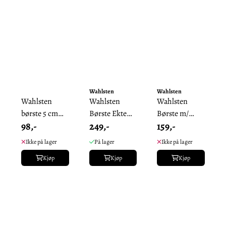
Wahlsten
Wahlsten
Wahlsten
Wahlsten
Wahlsten
børste 5 cm
Børste Ekte
Børste m/
98,-
249,-
159,-
bust
Hår og Tre
Lang Bust
Ikke på lager
På lager
Ikke på lager
Kjøp
Kjøp
Kjøp