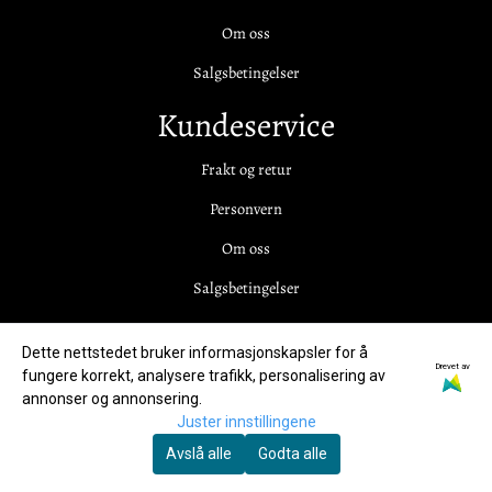
Om oss
Salgsbetingelser
Kundeservice
Frakt og retur
Personvern
Om oss
Salgsbetingelser
Nyhetsbrev
Dette nettstedet bruker informasjonskapsler for å
Drevet av
Meld deg på nyhetsbrevet vårt for å få oppdateringer fra oss.
fungere korrekt, analysere trafikk, personalisering av
annonser og annonsering.
E-post
Juster innstillingene
Avslå alle
Godta alle