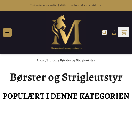
Hopp til innhold
Hesteutstyr av høy kvalitet
|
Alltid varer på lager
|
Gratis og enkel retur
Hjem
/
Hesten
/
Børster og Strigleutstyr
Børster og Strigleutstyr
POPULÆRT I DENNE KATEGORIEN