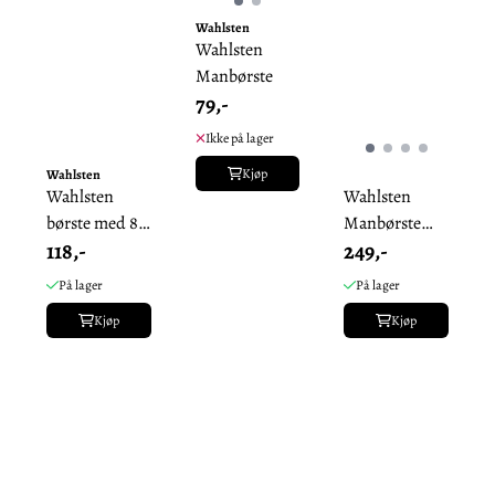
Wahlsten
Wahlsten
Manbørste
79,-
Ikke på lager
Kjøp
Wahlsten
Wahlsten
Wahlsten
børste med 8
Manbørste
118,-
249,-
cm bust, myk
Supreme
På lager
På lager
Kjøp
Kjøp