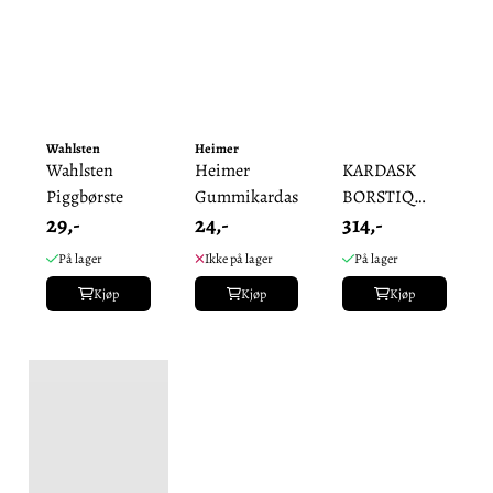
Wahlsten
Heimer
Wahlsten
Heimer
KARDASK
Piggbørste
Gummikardask
BORSTIQ
29,-
24,-
314,-
HESTEHÅR
På lager
Ikke på lager
På lager
Kjøp
Kjøp
Kjøp