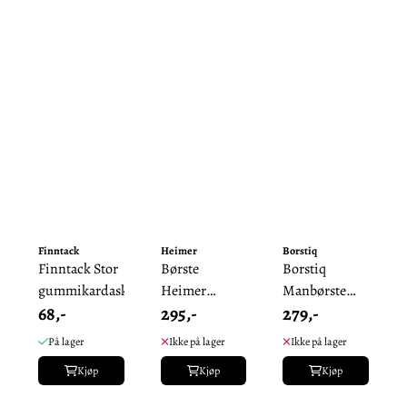
Finntack
Heimer
Borstiq
Finntack Stor
Børste
Borstiq
gummikardask
Heimer
Manbørste
68,-
295,-
279,-
Hestehår
Syntetfiber
Bananformet
På lager
Ikke på lager
Ikke på lager
Ekstra ...
Kjøp
Kjøp
Kjøp