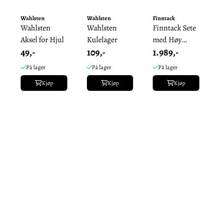
Wahlsten
Wahlsten
Finntack
Wahlsten
Wahlsten
Finntack Sete
Aksel for Hjul
Kulelager
med Høy
49,-
109,-
1.989,-
Ryggstøtte -
Flere ...
På lager
På lager
På lager
Kjøp
Kjøp
Kjøp