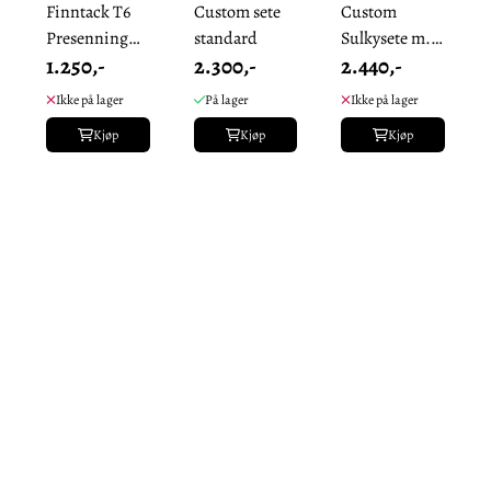
Finntack T6
Custom sete
Custom
Presenning
standard
Sulkysete m.
1.250,-
2.300,-
2.440,-
for Beskyttelse
rygg
Ikke på lager
På lager
Ikke på lager
Kjøp
Kjøp
Kjøp