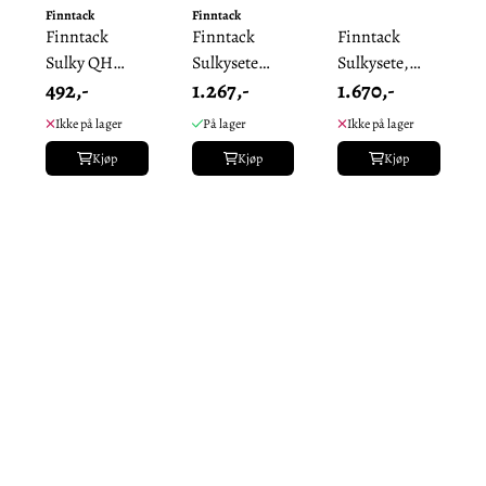
Finntack
Finntack
Finntack
Finntack
Finntack
Sulky QH
Sulkysete
Sulkysete,
492,-
1.267,-
1.670,-
Justerbar Pin
Amerikansk
flere
m/
Stil
boltavstander
Ikke på lager
På lager
Ikke på lager
Plastikkruller
Kjøp
Kjøp
Kjøp