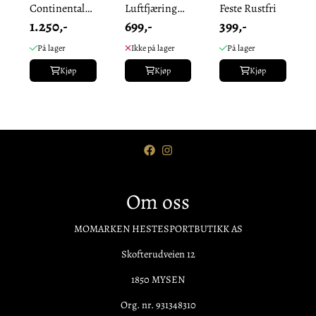
Continental
Luftfjæring
Feste Rustfri
1.250,-
699,-
399,-
Luftfjæring
Inkl Ventil
m/ Ventil
(Stk.)
På lager
Ikke på lager
På lager
(Stk.)
Kjøp
Kjøp
Kjøp
Om oss
MOMARKEN HESTESPORTBUTIKK AS
Skofterudveien 12
1850 MYSEN
Org. nr. 931348310