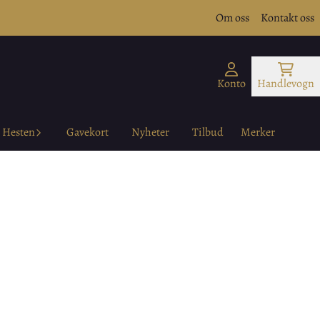
Om oss
Kontakt oss
Konto
Handlevogn
Hesten
Gavekort
Nyheter
Tilbud
Merker