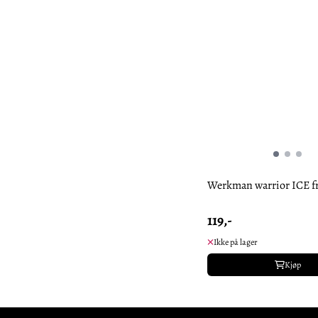
Werkman warrior ICE f
119,-
Ikke på lager
Kjøp