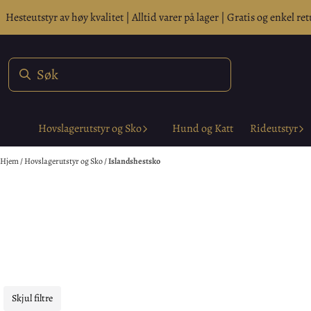
Hopp til innhold
Hesteutstyr av høy kvalitet | Alltid varer på lager | Gratis og enkel ret
Hovslagerutstyr og Sko
Hund og Katt
Rideutstyr
Hjem
/
Hovslagerutstyr og Sko
/
Islandshestsko
Skjul filtre