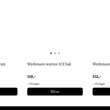
ram
Werkmann warrior ICE bak
Werkmann 
119,-
112,-
På lager
På lager
Kjøp