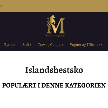
ur
Rytter
Stall
Trav og Galopp
Vogner og Tilbehør
Islandshestsko
POPULÆRT I DENNE KATEGORIEN