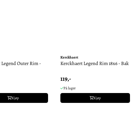
Kerckhaert
 Legend Outer Rim -
Kerckhaert Legend Rim 18x6 - Bak
119,-
På lager
Kjøp
Kjøp