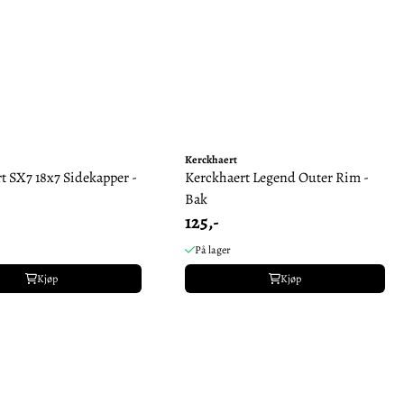
Kerckhaert
t SX7 18x7 Sidekapper -
Kerckhaert Legend Outer Rim -
Bak
125,-
På lager
Kjøp
Kjøp