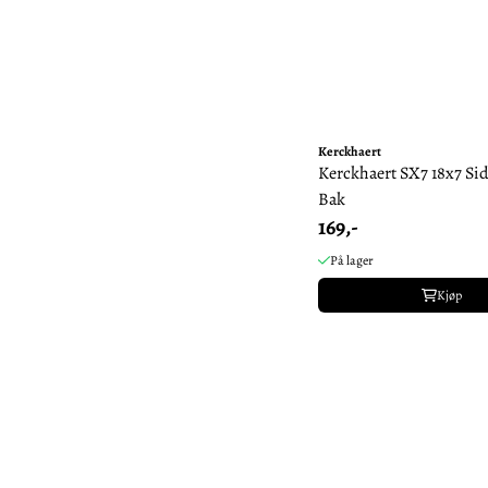
Kerckhaert
Kerckhaert SX7 18x7 Sid
Bak
169,-
På lager
Kjøp