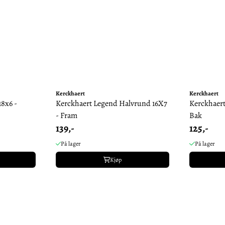
Kerckhaert
Kerckhaert
18x6 -
Kerckhaert Legend Halvrund 16X7
Kerckhaert
- Fram
Bak
139,-
125,-
På lager
På lager
Kjøp