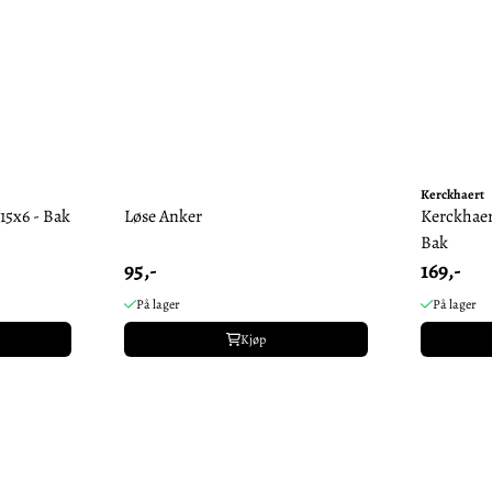
Kerckhaert
15x6 - Bak
Løse Anker
Kerckhaer
Bak
95,-
169,-
På lager
På lager
Kjøp