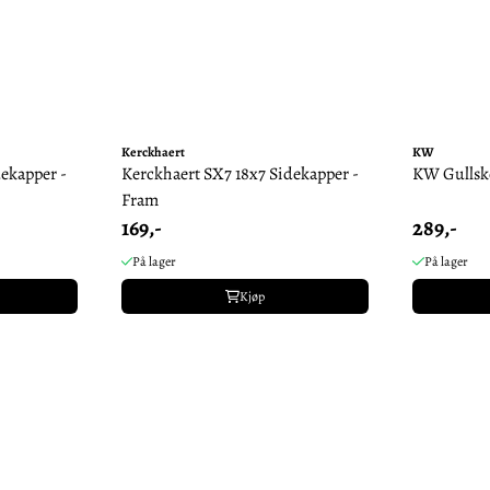
Kerckhaert
KW
ekapper -
Kerckhaert SX7 18x7 Sidekapper -
KW Gullsk
Fram
169,-
289,-
På lager
På lager
Kjøp