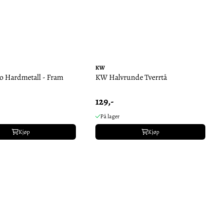
KW
o Hardmetall - Fram
KW Halvrunde Tverrtå
129,-
På lager
Kjøp
Kjøp