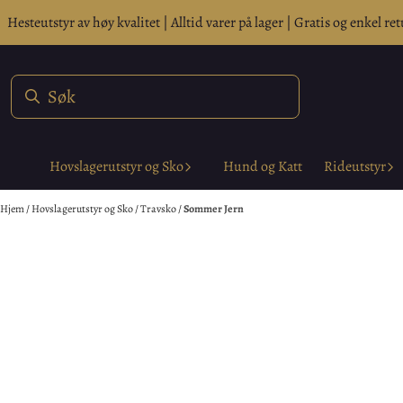
Hopp til innhold
Hesteutstyr av høy kvalitet | Alltid varer på lager | Gratis og enkel ret
Hovslagerutstyr og Sko
Hund og Katt
Rideutstyr
Hjem
/
Hovslagerutstyr og Sko
/
Travsko
/
Sommer Jern