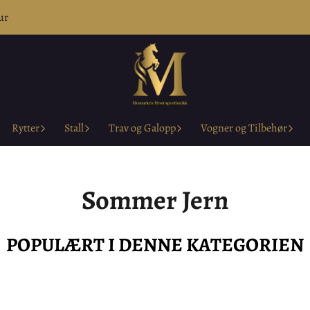
ur
Rytter
Stall
Trav og Galopp
Vogner og Tilbehør
Sommer Jern
POPULÆRT I DENNE KATEGORIEN