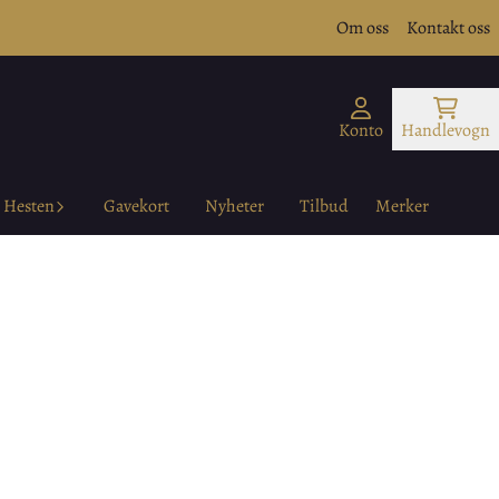
Om oss
Kontakt oss
Konto
Handlevogn
Hesten
Gavekort
Nyheter
Tilbud
Merker