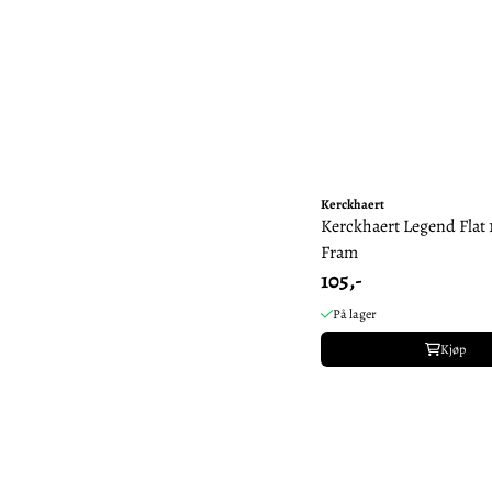
Kerckhaert
Kerckhaert Legend Flat 
Fram
105,-
På lager
Kjøp