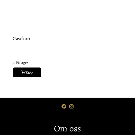
Gavekort
På lager
Kjøp
Om oss