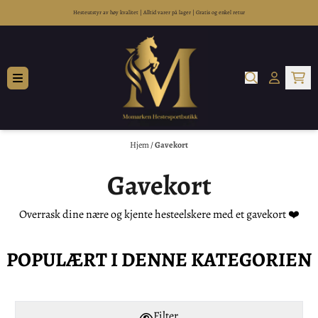
Hopp til innhold
Hesteutstyr av høy kvalitet
|
Alltid varer på lager
|
Gratis og enkel retur
Hjem
/
Gavekort
Gavekort
Overrask dine nære og kjente hesteelskere med et gavekort ❤️
POPULÆRT I DENNE KATEGORIEN
Filter