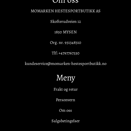
MOMARKEN HESTESPORTBUTIKK AS
Skofterudveien 12
1850 MYSEN
Org. nr. 931348310
Tlf:
+4797767330
kundeservice@momarken-hestesportbutikk.no
Meny
Frakt og retur
Personvern
Om oss
Salgsbetingelser