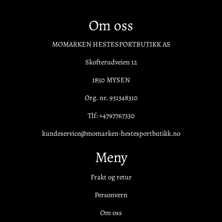
Om oss
MOMARKEN HESTESPORTBUTIKK AS
Skofterudveien 12
1850 MYSEN
Org. nr. 931348310
Tlf:
+4797767330
kundeservice@momarken-hestesportbutikk.no
Meny
Frakt og retur
Personvern
Om oss