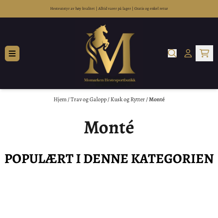
Hopp til innhold
Hesteutstyr av høy kvalitet
|
Alltid varer på lager
|
Gratis og enkel retur
Hjem
/
Trav og Galopp
/
Kusk og Rytter
/
Monté
Monté
POPULÆRT I DENNE KATEGORIEN