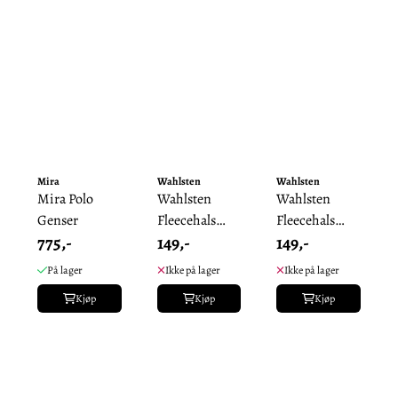
Mira
Wahlsten
Wahlsten
Mira Polo
Wahlsten
Wahlsten
Genser
Fleecehals
Fleecehals
775,-
149,-
149,-
Hvit
Sort
På lager
Ikke på lager
Ikke på lager
Kjøp
Kjøp
Kjøp