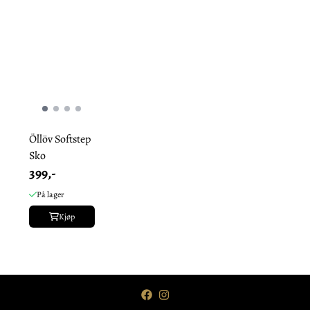
Öllöv Softstep
Sko
399,-
På lager
Kjøp