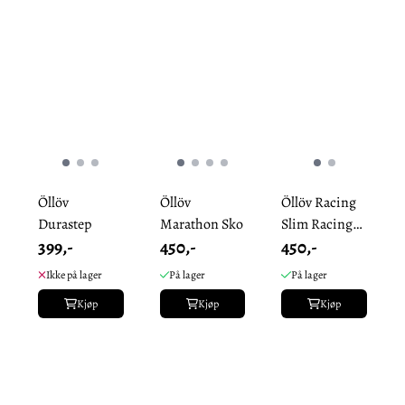
Öllöv
Öllöv
Öllöv Racing
Durastep
Marathon Sko
Slim Racing
399,-
450,-
450,-
Modell
Ikke på lager
På lager
På lager
Kjøp
Kjøp
Kjøp