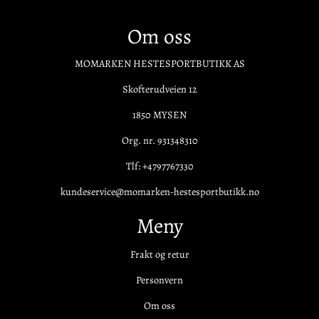
Om oss
MOMARKEN HESTESPORTBUTIKK AS
Skofterudveien 12
1850 MYSEN
Org. nr. 931348310
Tlf:
+4797767330
kundeservice@momarken-hestesportbutikk.no
Meny
Frakt og retur
Personvern
Om oss