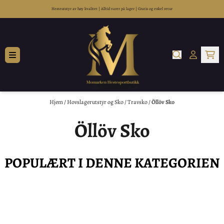
Hopp til innhold
Hesteutstyr av høy kvalitet
|
Alltid varer på lager
|
Gratis og enkel retur
Hjem
/
Hovslagerutstyr og Sko
/
Travsko
/
Öllöv Sko
Öllöv Sko
POPULÆRT I DENNE KATEGORIEN