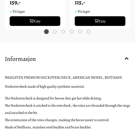
159,-
115,-
På lager
På lager
Kjøp
Kjøp
Informasjon
WAHLSTEN PREMIUM NECKOVERCHECK, AMERICAN MODEL, BIOTHANE
Neckovercheck made of high quality synthetic material.
The Neckovercheck is designed for horses that get hot while driving.
The Neckovercheck is attched to the overcheck, the reins are threaded through the rings
and attached to the bit.
The orientation of the reins changes, making the horse easier to control.
Made of BioThane, stainless steel buckles and brass buckles.