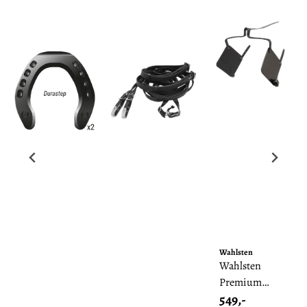
Wahlsten
Wahlsten
Premium
549,-
Helstengt