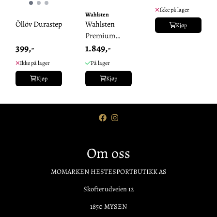
Ikke på lager
Wahlsten
Öllöv Durastep
Wahlsten
Kjøp
Premium
399,-
1.849,-
Kjøretommer
Ikke på lager
På lager
Kjøp
Kjøp
Om oss
MOMARKEN HESTESPORTBUTIKK AS
Skofterudveien 12
1850 MYSEN