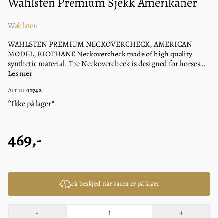
Wahlsten Premium Sjekk Amerikaner
Wahlsten
WAHLSTEN PREMIUM NECKOVERCHECK, AMERICAN
MODEL, BIOTHANE Neckovercheck made of high quality
synthetic material. The Neckovercheck is designed for horses
that get hot while driving. The Neckovercheck is attched to the
Les mer
overcheck, the reins are threaded through the rings and
Art.nr:
11742
attached to the bit. The orientation of the reins changes, making
the horse easier to control. Made of BioThane, stainless steel
*Ikke på lager*
buckles and brass buckles.
469,-
Få beskjed når varen er på lager
-
+